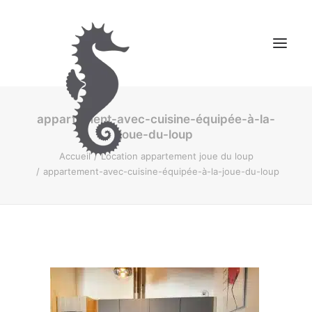
appartement-avec-cuisine-équipée-à-la-
NOS CHAMBRES D’HÔTES
joue-du-loup
MONTAGNE
Accueil
Location appartement joue du loup
CONTACT
appartement-avec-cuisine-équipée-à-la-joue-du-loup
RESERVER