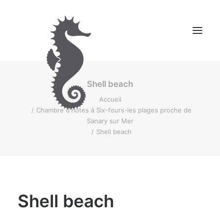
Shell beach
NOS CHAMBRES D’HÔTES
Accueil
MONTAGNE
Chambre d'hôtes à Six-fours-les plages proche de
CONTACT
Sanary sur Mer
Shell beach
RESERVER
Shell beach