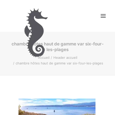
chambre hôtes haut de gamme var six-four-
NOS CHAMBRES D’HÔTES
les-plages
MONTAGNE
Accueil
Header accueil
CONTACT
chambre hôtes haut de gamme var six-four-les-plages
RESERVER